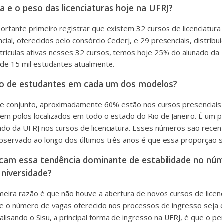
a e o peso das licenciaturas hoje na UFRJ?
portante primeiro registrar que existem 32 cursos de licenciatura
al, oferecidos pelo consórcio Cederj, e 29 presenciais, distribuí
ículas ativas nesses 32 cursos, temos hoje 25% do alunado da 
a de 15 mil estudantes atualmente.
ção de estudantes em cada um dos modelos?
sse conjunto, aproximadamente 60% estão nos cursos presenciai
em polos localizados em todo o estado do Rio de Janeiro. É um p
do da UFRJ nos cursos de licenciatura. Esses números são recen
observado ao longo dos últimos três anos é que essa proporção
icam essa tendência dominante de estabilidade no nú
Universidade?
imeira razão é que não houve a abertura de novos cursos de licen
que o número de vagas oferecido nos processos de ingresso sej
isando o Sisu, a principal forma de ingresso na UFRJ, é que o p