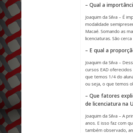
– Qual a importânci
Joaquim da Silva – É im
modalidade semipresenci
Macaé. Somando as matr
licenciaturas. São cerc
– E qual a propor
Joaquim da Silva – De
cursos EAD oferecidos 
que temos 1/4 do aluna
ou seja, o que temos 
– Que fatores expl
de licenciatura na 
Joaquim da Silva – A pr
anos. E isso faz com 
também observado, anal