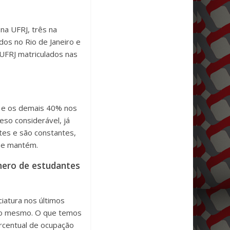
 na UFRJ, três na
dos no Rio de Janeiro e
UFRJ matriculados nas
s e os demais 40% nos
eso considerável, já
tes e são constantes,
 se mantém.
mero de estudantes
ciatura nos últimos
a o mesmo. O que temos
ercentual de ocupação