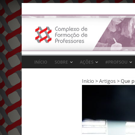
Pular
para
o
conteúdo
INÍCIO
SOBRE
AÇÕES
#PROFSOU
Início
>
Artigos
>
Que p