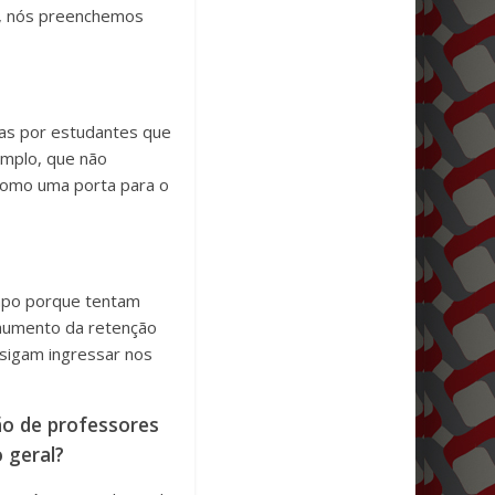
u, nós preenchemos
as por estudantes que
emplo, que não
 como uma porta para o
empo porque tentam
 aumento da retenção
nsigam ingressar nos
ão de professores
 geral?