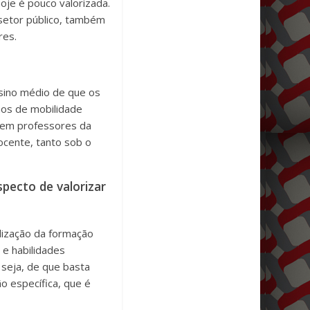
oje é pouco valorizada.
 setor público, também
res.
nsino médio de que os
mos de mobilidade
erem professores da
docente, tanto sob o
pecto de valorizar
lização da formação
 e habilidades
 seja, de que basta
o específica, que é