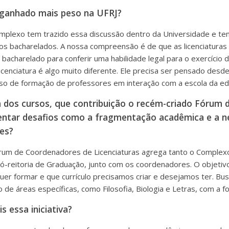
 ganhado mais peso na UFRJ?
omplexo tem trazido essa discussão dentro da Universidade e te
os bacharelados. A nossa compreensão é de que as licenciaturas 
bacharelado para conferir uma habilidade legal para o exercício 
icenciatura é algo muito diferente. Ele precisa ser pensado desd
 de formação de professores em interação com a escola da edu
a dos cursos, que contribuição o recém-criado Fórum d
entar desafios como a fragmentação acadêmica e a n
res?
Fórum de Coordenadores de Licenciaturas agrega tanto o Comple
-reitoria de Graduação, junto com os coordenadores. O objetivo
uer formar e que currículo precisamos criar e desejamos ter. Bu
o de áreas específicas, como Filosofia, Biologia e Letras, com a 
s essa iniciativa?