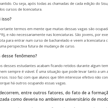
antido. Ou seja, após todas as chamadas de cada edição do Sis
s cursos de licenciatura.
 isso?
importante termos em mente que muitas dessas vagas são ocupad
RJ, e não necessariamente nas licenciaturas. São jovens, por ex
ota para entrar num curso de bacharelado e veem a licenciatura
uma perspectiva futura de mudança de curso.
os desse fenômeno?
itos desses estudantes acabam ficando retidos durante algum t
nem sempre é viável. É uma situação que pode levar tanto a um
sos. Isso faz com que alunos que têm interesse efetivo não co
 porque há outros ocupando essas vagas.
decorrem, entre outros fatores, do fato de a formaç
rizada como deveria no ambiente universitário de modo