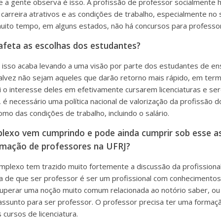
e a gente observa é isso. A profissão de professor socialmente h
carreira atrativos e as condições de trabalho, especialmente no
muito tempo, em alguns estados, não há concursos para professo
afeta as escolhas dos estudantes?
o isso acaba levando a uma visão por parte dos estudantes de e
 talvez não sejam aqueles que darão retorno mais rápido, em ter
nui o interesse deles em efetivamente cursarem licenciaturas e s
 é necessário uma política nacional de valorização da profissão 
o das condições de trabalho, incluindo o salário.
lexo vem cumprindo e pode ainda cumprir sob esse as
rmação de professores na UFRJ?
omplexo tem trazido muito fortemente a discussão da profissiona
eia de que ser professor é ser um profissional com conhecimentos
 superar uma noção muito comum relacionada ao notório saber, ou
ssunto para ser professor. O professor precisa ter uma formaçã
cursos de licenciatura.