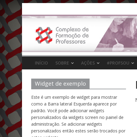
Pular
para
o
conteúdo
INÍCIO
SOBRE
AÇÕES
#PROFSOU
Widget de exemplo
Este é um exemplo de widget para mostrar
como a Barra lateral Esquerda aparece por
padrão. Você pode adicionar widgets
personalizados da widgets screen no painel de
administração. Se adicionar widgets
personalizados então estes serão trocados por