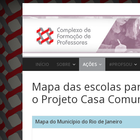
Pular
para
o
conteúdo
INÍCIO
SOBRE
AÇÕES
#PROFSOU
Mapa das escolas par
o Projeto Casa Comum
Mapa do Município do Rio de Janeiro