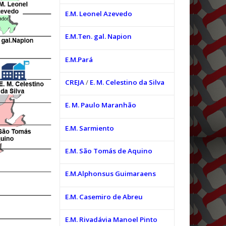
E.M. Leonel Azevedo
E.M.Ten. gal. Napion
E.M.Pará
CREJA
/
E. M. Celestino da Silva
E. M. Paulo Maranhão
E.M. Sarmiento
E.M. São Tomás de Aquino
E.M.Alphonsus Guimaraens
E.M. Casemiro de Abreu
E.M. Rivadávia Manoel Pinto