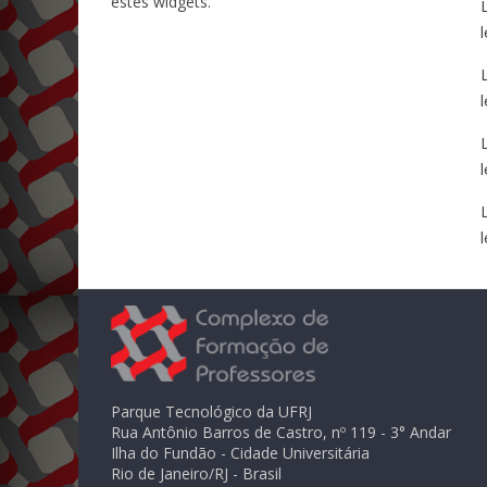
estes widgets.
l
l
l
l
Parque Tecnológico da UFRJ
Rua Antônio Barros de Castro, nº 119 - 3° Andar
Ilha do Fundão - Cidade Universitária
Rio de Janeiro/RJ - Brasil