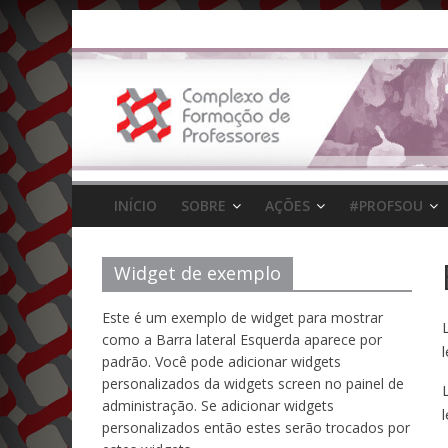
Pular
para
o
conteúdo
INÍCIO
SOBRE
AÇÕES
#PROFSOU
Widget de exemplo
Este é um exemplo de widget para mostrar
como a Barra lateral Esquerda aparece por
l
padrão. Você pode adicionar widgets
personalizados da widgets screen no painel de
administração. Se adicionar widgets
l
personalizados então estes serão trocados por