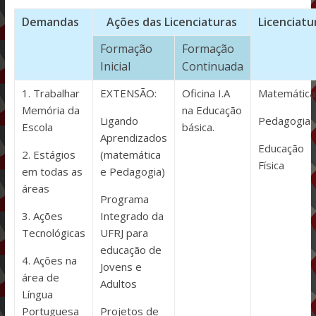
Demandas
Ações das Licenciaturas
Licenciatu
Formação
Formação
Inicial
Continuada
1. Trabalhar
EXTENSÃO:
Oficina I.A
Matemática
Memória da
na Educação
Ligando
Pedagogia
Escola
básica.
Aprendizados
Educação
2. Estágios
(matemática
Física
em todas as
e Pedagogia)
áreas
Programa
3. Ações
Integrado da
Tecnológicas
UFRJ para
educação de
4. Ações na
Jovens e
área de
Adultos
Língua
Portuguesa
Projetos de