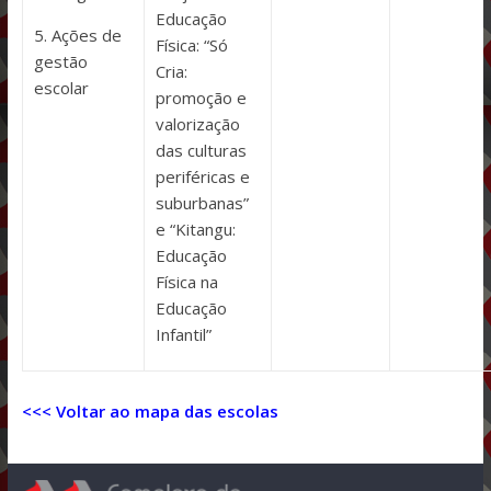
Educação
5. Ações de
Física: “Só
gestão
Cria:
escolar
promoção e
valorização
das culturas
periféricas e
suburbanas”
e “Kitangu:
Educação
Física na
Educação
Infantil”
<<< Voltar ao mapa das escolas