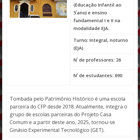
(Educação Infantil ao
º
5
ano) e ensino
fundamental I e II na
modalidade EJA.
Turno: Integral, noturno
(EJA)
º
N
de professores: 26
º
N
de estudantes: 690
Tombada pelo Patrimônio Histórico é uma escola
parceira do CFP desde 2018. Atualmente, integra o
grupo de escolas parceiras do Projeto Casa
Comum e a partir deste ano, 2025, tornou-se
Ginásio Experimental Tecnológico (GET).