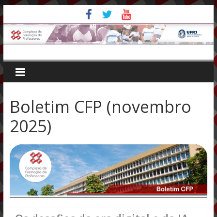
Pular
para
o
conteúdo
Boletim CFP (novembro
2025)