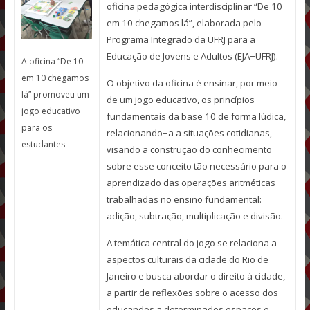
oficina pedagógica interdisciplinar “De 10
em 10 chegamos lá”, elaborada pelo
Programa Integrado da UFRJ para a
Educação de Jovens e Adultos (EJA−UFRJ).
A oficina “De 10
em 10 chegamos
O objetivo da oficina é ensinar, por meio
lá” promoveu um
de um jogo educativo, os princípios
jogo educativo
fundamentais da base 10 de forma lúdica,
para os
relacionando−a a situações cotidianas,
estudantes
visando a construção do conhecimento
sobre esse conceito tão necessário para o
aprendizado das operações aritméticas
trabalhadas no ensino fundamental:
adição, subtração, multiplicação e divisão.
A temática central do jogo se relaciona a
aspectos culturais da cidade do Rio de
Janeiro e busca abordar o direito à cidade,
a partir de reflexões sobre o acesso dos
educandos a determinados espaços e