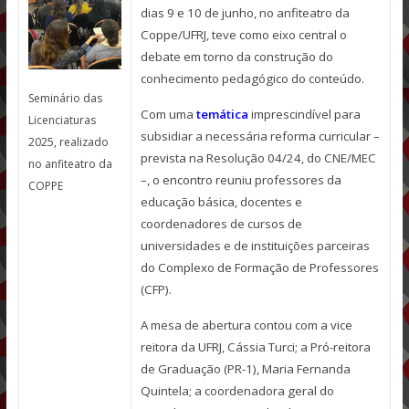
dias 9 e 10 de junho, no anfiteatro da
Coppe/UFRJ, teve como eixo central o
debate em torno da construção do
conhecimento pedagógico do conteúdo.
Seminário das
Com uma
temática
imprescindível para
Licenciaturas
subsidiar a necessária reforma curricular –
2025, realizado
prevista na Resolução 04/24, do CNE/MEC
no anfiteatro da
–, o encontro reuniu professores da
COPPE
educação básica, docentes e
coordenadores de cursos de
universidades e de instituições parceiras
do Complexo de Formação de Professores
(CFP).
A mesa de abertura contou com a vice
reitora da UFRJ, Cássia Turci; a Pró-reitora
de Graduação (PR-1), Maria Fernanda
Quintela; a coordenadora geral do